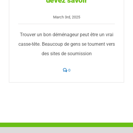
devez savoir
March 3rd, 2025
Trouver un bon déménageur peut être un vrai
casse-tête. Beaucoup de gens se tournent vers
des sites de soumission
comments
0
on
Les
plateformes
intermédiaires
en
déménagement
:
ce
que
vous
devez
savoir