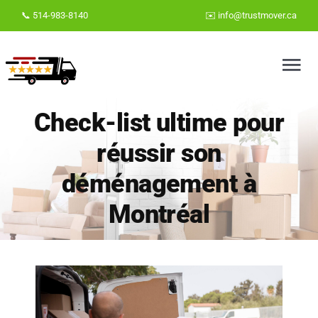
Skip
📞 514-983-8140
✉️
info@trustmover.ca
to
content
Tog
Nav
Check-list ultime pour
Accueil
réussir son
déménagement à
Déménageurs bien notés à Montréal
Montréal
Déménageurs bien notés à Laval
Blog