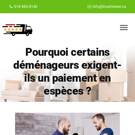
Skip
📞 514-983-8140
✉️
info@trustmover.ca
to
content
Tog
Nav
Pourquoi certains
Accueil
déménageurs exigent-
ils un paiement en
Déménageurs bien notés à Montréal
espèces ?
Déménageurs bien notés à Laval
Blog